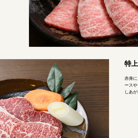
特
赤身に
ースや
しあが